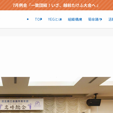
7月例会『一致団結！いざ、越前たけふ大会へ 』
TOP
YEGとは
組織構成
菊傘踊り
活
部