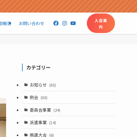
入会案
Facebook
Instagram
YouTube
動報告
お問い合わせ
内
カテゴリー
お知らせ
(63)
例会
(63)
委員会事業
(24)
派遣事業
(14)
県連大会
(6)