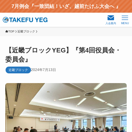
7月例会『一致団結！いざ、越前たけふ大会へ 』
入会案内
MENU
TOP
近畿ブロック
【近畿ブロックYEG】『第4回役員会・
委員会』
2024年7月13日
近畿ブロック