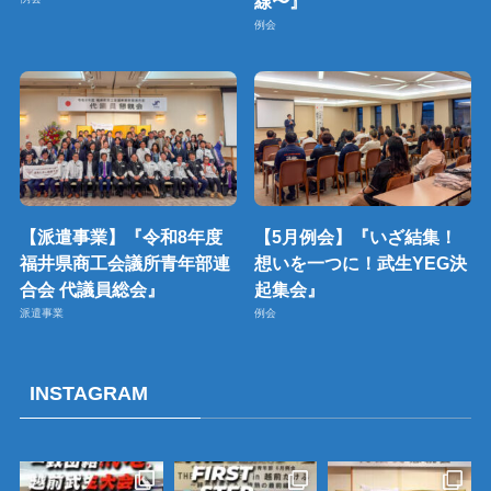
線〜』
例会
【派遣事業】『令和8年度
【5月例会】『いざ結集！
福井県商工会議所青年部連
想いを一つに！武生YEG決
合会 代議員総会』
起集会』
派遣事業
例会
INSTAGRAM