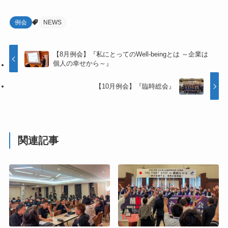
例会
NEWS
【8月例会】『私にとってのWell-beingとは ～企業は
個人の幸せから～』
【10月例会】『臨時総会』
関連記事