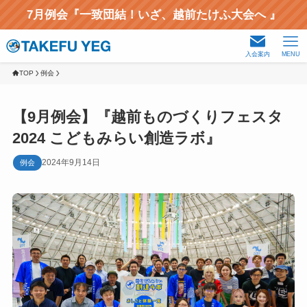
7月例会『一致団結！いざ、越前たけふ大会へ 』
入会案内
MENU
TOP
例会
【9月例会】『越前ものづくりフェスタ
2024 こどもみらい創造ラボ』
2024年9月14日
例会