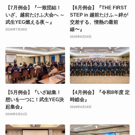
【7月例会】『一致団結！
【6月例会】『THE FIRST
いざ、越前たけふ大会へ ～
STEP in 越前たけふ～絆が
武生YEG燃える夜～』
交差する、情熱の最前
線〜』
2026年7月28日
2026年6月20日
【5月例会】『いざ結集！
【4月例会】『令和8年度 定
想いを一つに！武生YEG決
時総会』
起集会』
2026年4月16日
2026年5月21日