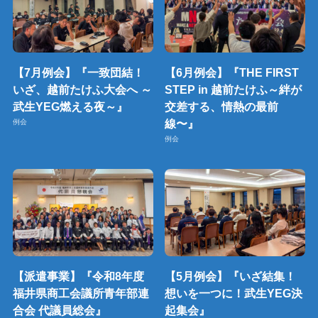
【7月例会】『一致団結！
【6月例会】『THE FIRST
いざ、越前たけふ大会へ ～
STEP in 越前たけふ～絆が
武生YEG燃える夜～』
交差する、情熱の最前
線〜』
例会
例会
【派遣事業】『令和8年度
【5月例会】『いざ結集！
福井県商工会議所青年部連
想いを一つに！武生YEG決
合会 代議員総会』
起集会』