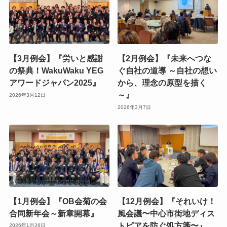
【3月例会】『労いと感謝
【2月例会】『未来へつな
の祭典！WakuWaku YEG
ぐ自社の道導 ～自社の想い
アワードジャパン2025』
から、理念の原型を描く
～』
2026年3月12日
2026年3月7日
【1月例会】『OB会菊の会
【12月例会】『それいけ！
合同新年会～新章開幕』
風会議〜中心市街地ディス
トピアを防ぐ処方箋〜』
2026年1月26日