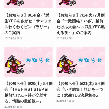
【お知らせ】8/14(金)『武
【お知らせ】7/14(火) 7月例
生YEGをさがせ！サマフェ
会『一致団結！いざ、越前
スわくわくビンゴラリー』
たけふ大会へ ～武生YEG燃
のご案内
える夜～』のご案内
2026年7月28日
2026年7月5日
【お知らせ】6/20(土) 6月例
【お知らせ】5/21(木) 5月例
会『THE FIRST STEP in
会『いざ結集！想いを一つ
越前たけふ～絆が交差す
に！武生YEG決起集会』
る、情熱の最前線～』
2026年4月20日
2026年5月28日