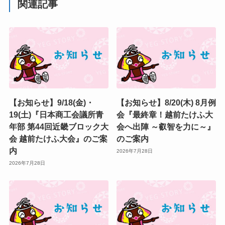
関連記事
【お知らせ】9/18(金)・
【お知らせ】8/20(木) 8月例
19(土)『日本商工会議所青
会『最終章！越前たけふ大
年部 第44回近畿ブロック大
会へ出陣 ～叡智を力に～』
会 越前たけふ大会』のご案
のご案内
内
2026年7月28日
2026年7月28日