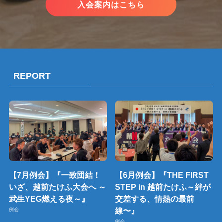
入会案内はこちら
REPORT
【7月例会】『一致団結！
【6月例会】『THE FIRST
いざ、越前たけふ大会へ ～
STEP in 越前たけふ～絆が
武生YEG燃える夜～』
交差する、情熱の最前
線〜』
例会
例会