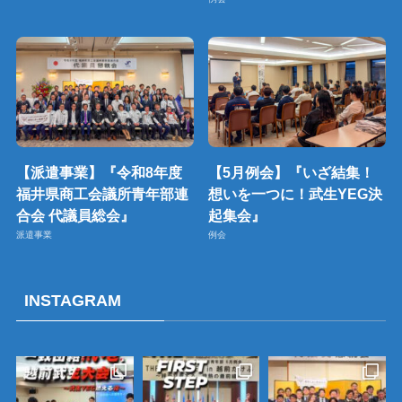
【派遣事業】『令和8年度
【5月例会】『いざ結集！
福井県商工会議所青年部連
想いを一つに！武生YEG決
合会 代議員総会』
起集会』
派遣事業
例会
INSTAGRAM