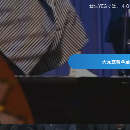
武生YEGでは、４
大太鼓菊傘踊