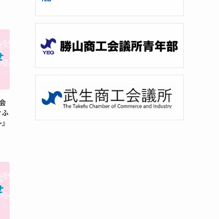
例会
けふ
～』