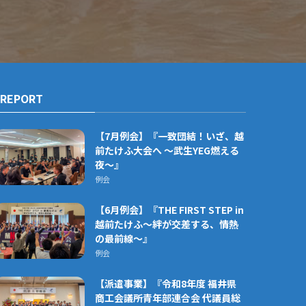
REPORT
【7月例会】『一致団結！いざ、越
前たけふ大会へ ～武生YEG燃える
夜～』
例会
【6月例会】『THE FIRST STEP in
越前たけふ～絆が交差する、情熱
の最前線〜』
例会
【派遣事業】『令和8年度 福井県
商工会議所青年部連合会 代議員総