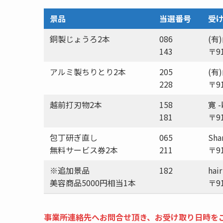
景品
当選番号
受
銅製じょうろ2本
086
(有
143
〒9
アルミ製ちりとり2本
205
(有
228
〒9
越前打刃物2本
158
寛 
181
〒9
包丁研ぎ直し
065
Sh
無料サービス券2本
211
〒9
※追加景品
182
hair
美容商品5000円相当1本
〒9
事業所連絡先へお問合せ頂き、お受け取り日時を