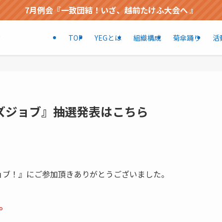
7月例会『一致団結！いざ、越前たけふ大会へ 』
TOP
YEGとは
組織構成
菊傘踊り
活
部
ッズジョブ』抽選発表はこちら
ジョブ！』にご参加頂きありがとうございました。
。