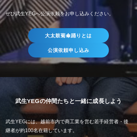
ぜひ武生YEGへ公演依頼をお申し込みください。
大太鼓菊傘踊りとは
公演依頼申し込み
武生YEGの仲間たちと一緒に成長しよう
武生YEGには、越前市内で商工業を営む若手経営者・後
継者が約100名在籍しています。