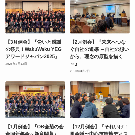
【3月例会】『労いと感謝
【2月例会】『未来へつな
の祭典！WakuWaku YEG
ぐ自社の道導 ～自社の想い
アワードジャパン2025』
から、理念の原型を描く
～』
2026年3月12日
2026年3月7日
【1月例会】『OB会菊の会
【12月例会】『それいけ！
合同新年会～新章開幕』
風会議〜中心市街地ディス