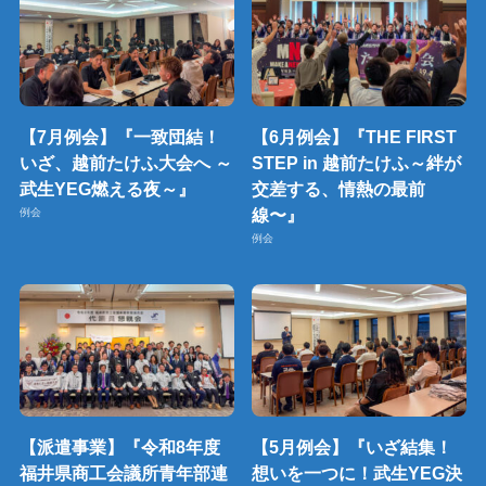
【7月例会】『一致団結！
【6月例会】『THE FIRST
いざ、越前たけふ大会へ ～
STEP in 越前たけふ～絆が
武生YEG燃える夜～』
交差する、情熱の最前
線〜』
例会
例会
【派遣事業】『令和8年度
【5月例会】『いざ結集！
福井県商工会議所青年部連
想いを一つに！武生YEG決