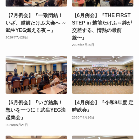
【7月例会】『一致団結！
【6月例会】『THE FIRST
いざ、越前たけふ大会へ ～
STEP in 越前たけふ～絆が
武生YEG燃える夜～』
交差する、情熱の最前
線〜』
2026年7月28日
2026年6月20日
【5月例会】『いざ結集！
【4月例会】『令和8年度 定
想いを一つに！武生YEG決
時総会』
起集会』
2026年4月16日
2026年5月21日