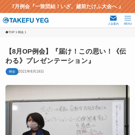
7月例会『一致団結！いざ、越前たけふ大会へ 』
入会案内
MENU
TOP
例会
【8月OP例会】『届け！この思い！《伝
わる》プレゼンテーション』
2021年8月18日
例会