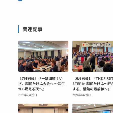
関連記事
【7月例会】『一致団結！い
【6月例会】『THE FIRS
ざ、越前たけふ大会へ ～武生
STEP in 越前たけふ～
YEG燃える夜～』
する、情熱の最前線〜』
2026年7月28日
2026年6月20日