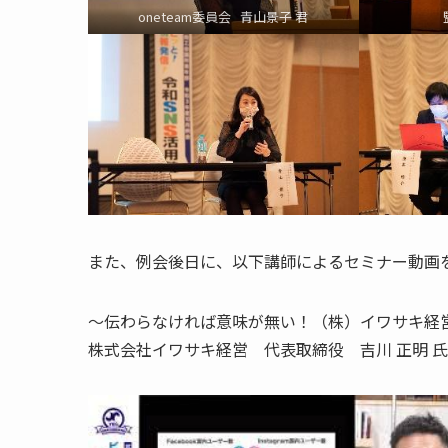
oneteam委員会 青山景子 君
また、例会後日に、以下講師によるセミナー動画をY
～伝わらなければ意味が無い！（株）イワサキ経
株式会社イワサキ経営 代表取締役 吉川 正明 氏