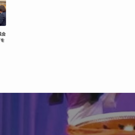
風会
アを