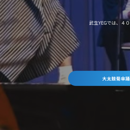
武生YEGでは、４
大太鼓菊傘踊