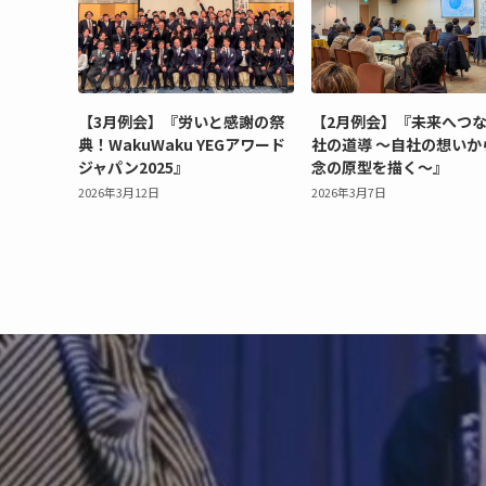
【3月例会】『労いと感謝の祭
【2月例会】『未来へつ
典！WakuWaku YEGアワード
社の道導 ～自社の想いか
ジャパン2025』
念の原型を描く～』
2026年3月12日
2026年3月7日