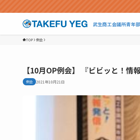
武生商工会議所青年
TOP
例会
【10月OP例会】 『ビビッと！情
例会
2021年10月21日