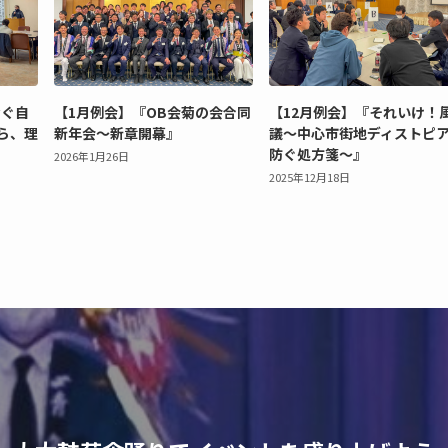
なぐ自
【1月例会】『OB会菊の会合同
【12月例会】『それいけ！
ら、理
新年会～新章開幕』
議〜中心市街地ディストピ
防ぐ処方箋〜』
2026年1月26日
2025年12月18日