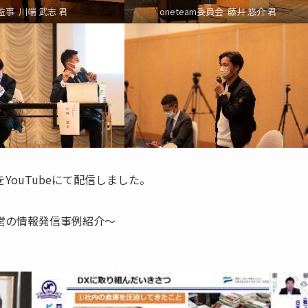
監事 川端 武志 君
oneteam委員会 藤井 悠介 君
ouTubeにて配信しました。
営の情報発信事例紹介～