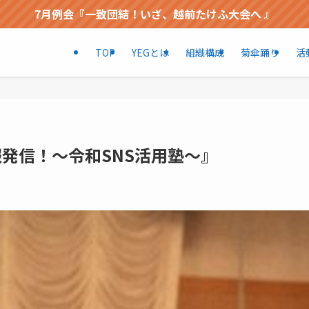
7月例会『一致団結！いざ、越前たけふ大会へ 』
TOP
YEGとは
組織構成
菊傘踊り
活
部
報発信！～令和SNS活用塾～』