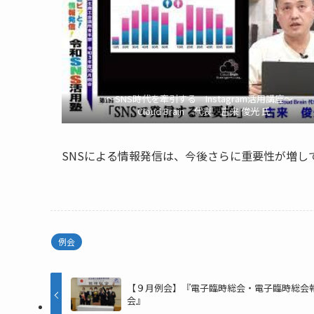
～SNS時代を牽引する Instagram活用講座～
Cloud Brain 代表 古来 俊光 氏
SNSによる情報発信は、今後さらに重要性が増
例会
【９月例会】『電子臨時総会・電子臨時総会
会』