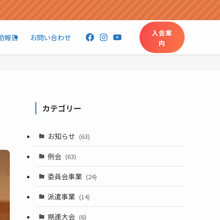
入会案
Facebook
Instagram
YouTube
動報告
お問い合わせ
内
カテゴリー
お知らせ
(63)
例会
(63)
委員会事業
(24)
派遣事業
(14)
県連大会
(6)