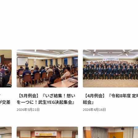
T
【5月例会】『いざ結集！想い
【4月例会】『令和8年度 定
絆が交差
を一つに！武生YEG決起集会』
総会』
2026年5月21日
2026年4月16日