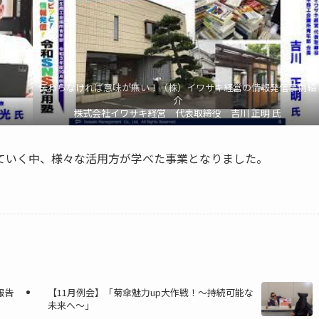
伝わらなければ意味が無い！（株）イワサキ経営の情報発信事例紹
介
株式会社イワサキ経営 代表取締役 吉川 正明 氏
していく中、様々な活用方が学べた事業となりました。
報告
【11月例会】「菊傘魅力up大作戦！～持続可能な
未来へ～」